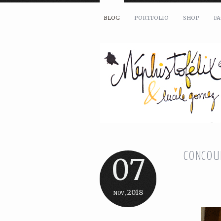
BLOG
PORTFOLIO
SHOP
F
CONCOUR
07
nov, 2018