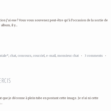
ion j’ai eue ! Vous vous souvenez peut-être qu’à l’occasion de la sortie de
lbum, il y...
stale*
,
chat
,
concours
,
courriel
,
e-mail
,
monsieur chat
•
3 comments
•
ERCIS
t que je déconne à plein tube en postant cette image. Je n’ai ni cette
..