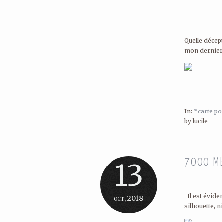
Quelle décept
mon dernier a
In:
*carte po
by lucile
7000 M
13
Il est éviden
oct, 2018
silhouette, ni.