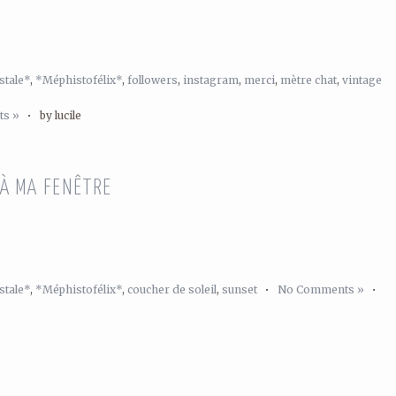
stale*
,
*Méphistofélix*
,
followers
,
instagram
,
merci
,
mètre chat
,
vintage
s »
•
by lucile
À MA FENÊTRE
stale*
,
*Méphistofélix*
,
coucher de soleil
,
sunset
•
No Comments »
•