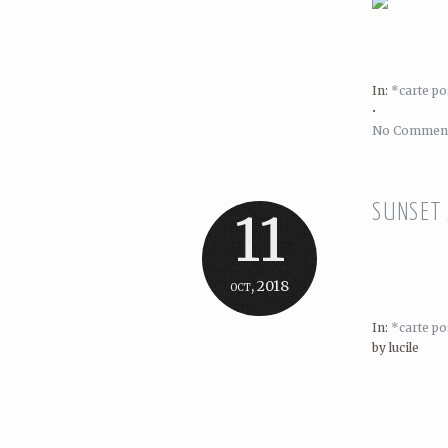
In:
*carte po
•
No Comment
SUNSET 
11
oct, 2018
In:
*carte po
by lucile