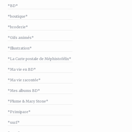
*BD*
*boutique*
*broderie*
*Gifs animés*
*Illustration*
*La Carte postale de Méphistofélix*
*Ma vie en BD*
*Ma vie racontée*
*Mes albums BD*
*Plume & Mary Stone*
*Primipare*
*surf*