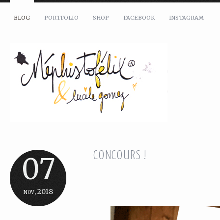
BLOG
PORTFOLIO
SHOP
FACEBOOK
INSTAGRAM
CONCOURS !
07
nov, 2018