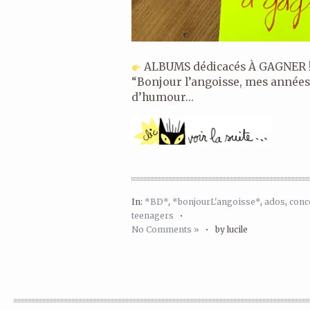
ALBUMS dédicacés À GAGNER !
“Bonjour l’angoisse, mes années
d’humour...
In:
*BD*
,
*bonjourL'angoisse*
,
ados
,
conc
teenagers
•
No Comments »
•
by lucile