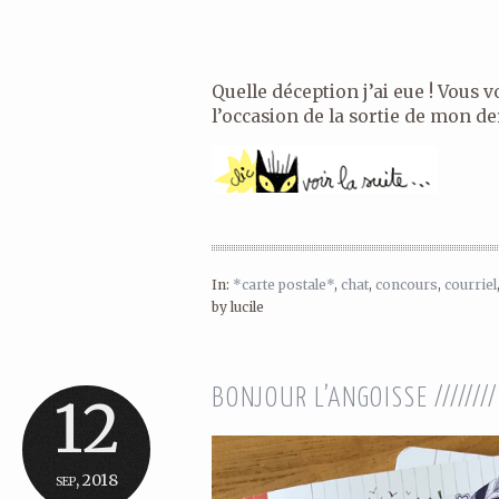
Quelle déception j’ai eue ! Vous 
l’occasion de la sortie de mon der
In:
*carte postale*
,
chat
,
concours
,
courriel
by lucile
BONJOUR L’ANGOISSE //////
12
sep, 2018