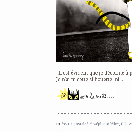
Il est évident que je déconne à p
Je n’ai ni cette silhouette, ni...
In:
*carte postale*
,
*Méphistofélix*
,
follow
•