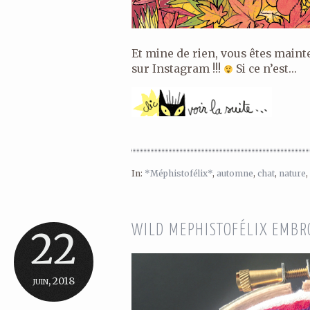
Et mine de rien, vous êtes maint
sur Instagram !!!
Si ce n’est...
In:
*Méphistofélix*
,
automne
,
chat
,
nature
,
WILD MEPHISTOFÉLIX EMBR
22
juin, 2018