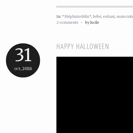
In:
*Méphistofélix*
,
bébé
,
enfant
,
maternit
2 comments
•
by lucile
HAPPY HALLOWEEN
31
oct, 2018