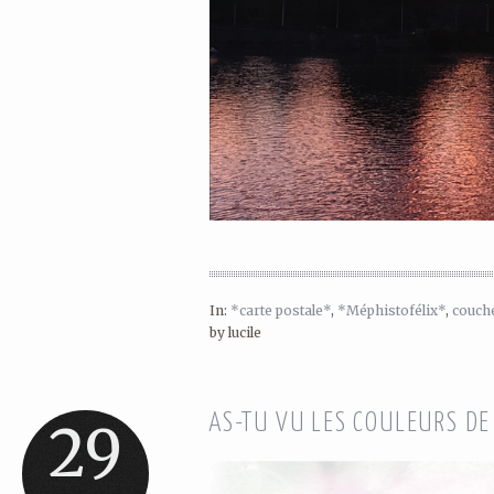
In:
*carte postale*
,
*Méphistofélix*
,
couche
by lucile
AS-TU VU LES COULEURS DE
29