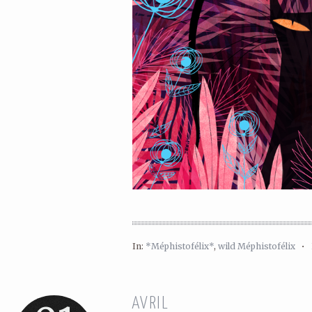
In:
*Méphistofélix*
,
wild Méphistofélix
•
AVRIL