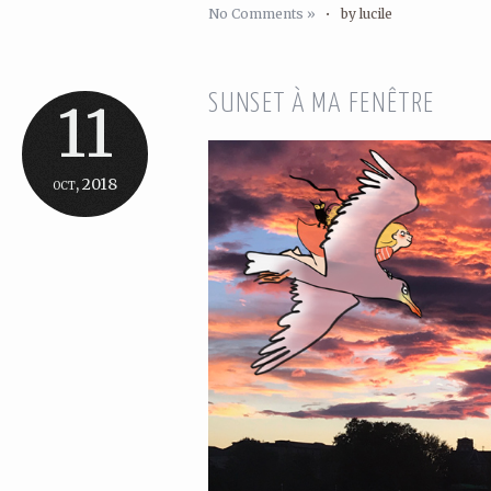
No Comments »
•
by lucile
SUNSET À MA FENÊTRE
11
oct, 2018