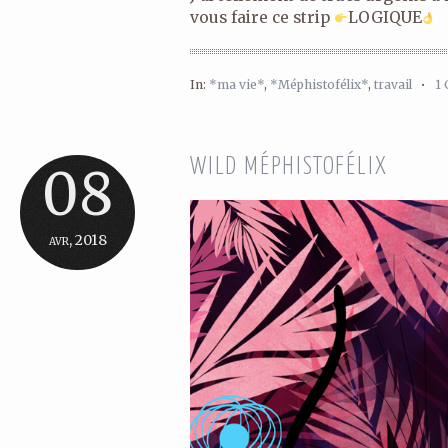
vous faire ce strip
LOGIQUE
In:
*ma vie*
,
*Méphistofélix*
,
travail
•
1
WILD MÉPHISTOFÉLIX
08
avr, 2018