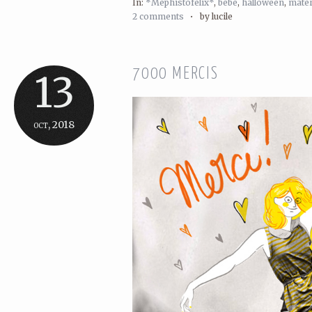
In:
*Méphistofélix*
,
bébé
,
halloween
,
mater
2 comments
•
by lucile
7000 MERCIS
13
oct, 2018