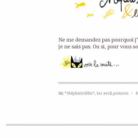
Ne me demandez pas pourquoi j’ai
je ne sais pas. Ou si, pour vous so
In:
*Méphistofélix*
,
1er avril
,
poisson
•
N