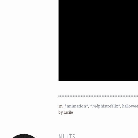
In:
*animation*
,
*Méphistofélix*
,
hallowe
by lucile
NUITS