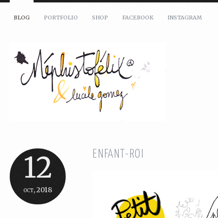
BLOG
PORTFOLIO
SHOP
FACEBOOK
INSTAGRAM
ENFANT-ROI
12
oct, 2018