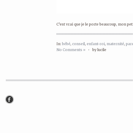
C’est vrai que je le porte beaucoup, mon peti
In:
bébé
,
conseil
,
enfant-roi
,
maternité
,
pare
No Comments »
•
by lucile