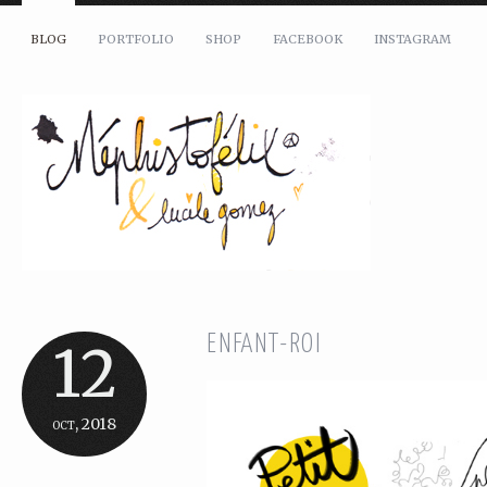
BLOG
PORTFOLIO
SHOP
FACEBOOK
INSTAGRAM
ENFANT-ROI
12
oct, 2018