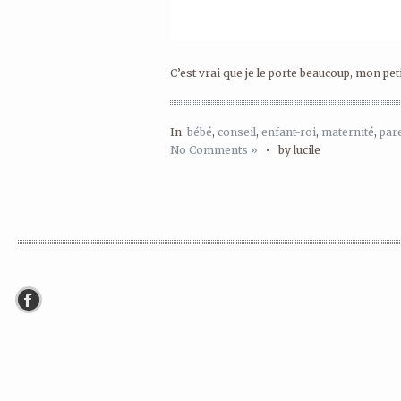
C’est vrai que je le porte beaucoup, mon peti
In:
bébé
,
conseil
,
enfant-roi
,
maternité
,
pare
No Comments »
•
by lucile