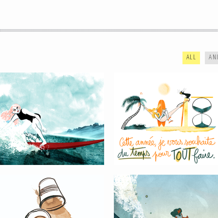
ALL
AN
AU TRAVAIL / GET TO WORK
GREEN WAVE #03
LA VIE EST TROP COURTE
TRAVAILLER SA RAME, TRAVAILLER
SON STYLE