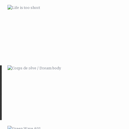
CORPS DE RÊVE / DREAM BODY
GREEN WAVE #01