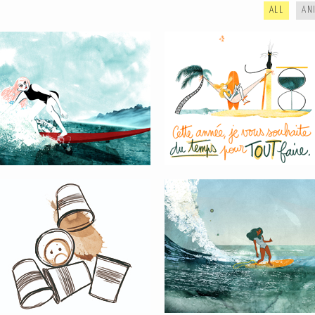
ALL
AN
AU TRAVAIL / GET TO WORK
GREEN WAVE #03
LA VIE EST TROP COURTE
TRAVAILLER SA RAME, TRAVAILLER
SON STYLE