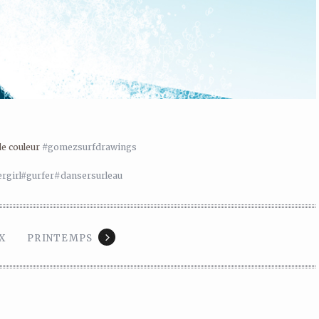
de couleur
#gomezsurfdrawings
rgirl
#gurfer
#dansersurleau
X
PRINTEMPS