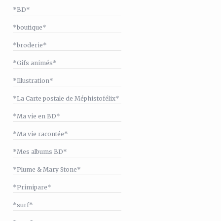
*BD*
*boutique*
*broderie*
*Gifs animés*
*Illustration*
*La Carte postale de Méphistofélix*
*Ma vie en BD*
*Ma vie racontée*
*Mes albums BD*
*Plume & Mary Stone*
*Primipare*
*surf*