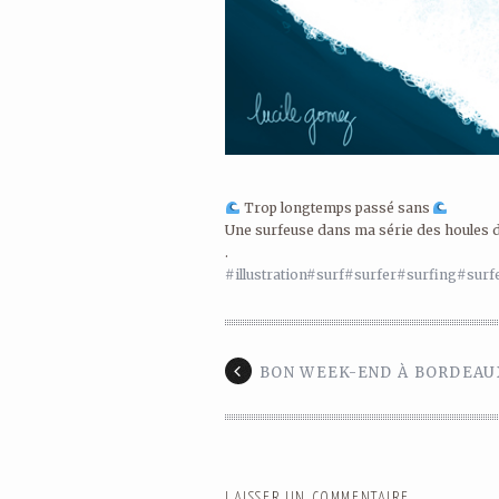
Trop longtemps passé sans
Une surfeuse dans ma série des houles 
.
#illustration
#surf
#surfer
#surfing
#surfe
BON WEEK-END À BORDEAU
LAISSER UN COMMENTAIRE