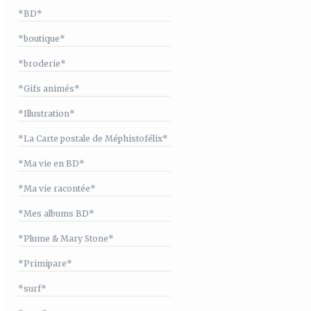
*BD*
*boutique*
*broderie*
*Gifs animés*
*Illustration*
*La Carte postale de Méphistofélix*
*Ma vie en BD*
*Ma vie racontée*
*Mes albums BD*
*Plume & Mary Stone*
*Primipare*
*surf*