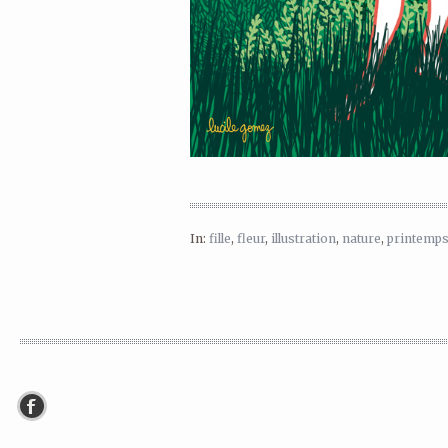
In:
fille
,
fleur
,
illustration
,
nature
,
printemp