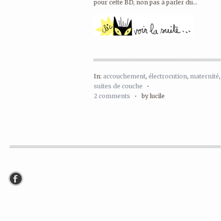
pour cette BD, non pas à parler du...
In:
accouchement
,
électrocution
,
maternité
suites de couche
•
2 comments
•
by lucile