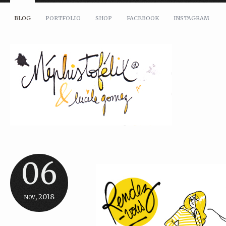
BLOG
PORTFOLIO
SHOP
FACEBOOK
INSTAGRAM
06
nov, 2018