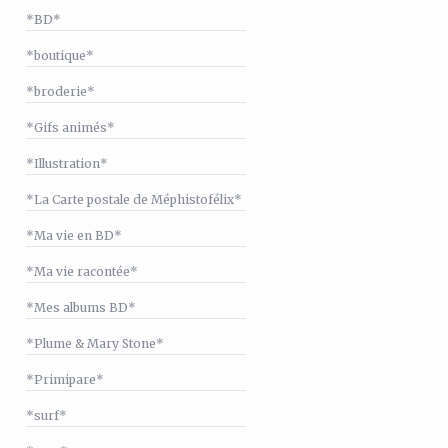
*BD*
*boutique*
*broderie*
*Gifs animés*
*Illustration*
*La Carte postale de Méphistofélix*
*Ma vie en BD*
*Ma vie racontée*
*Mes albums BD*
*Plume & Mary Stone*
*Primipare*
*surf*