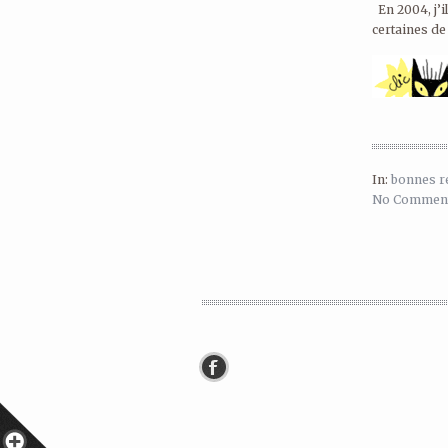
En 2004, j’il
certaines de
In:
bonnes r
No Comment