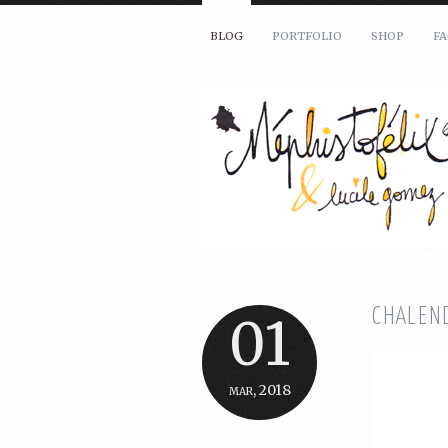
BLOG
PORTFOLIO
SHOP
F
CHALEND
01
mar, 2018