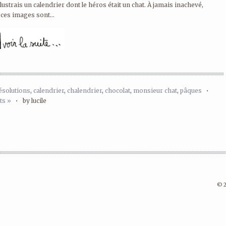
lustrais un calendrier dont le héros était un chat. À jamais inachevé,
 ces images sont...
ésolutions
,
calendrier
,
chalendrier
,
chocolat
,
monsieur chat
,
pâques
•
s »
•
by lucile
© 2