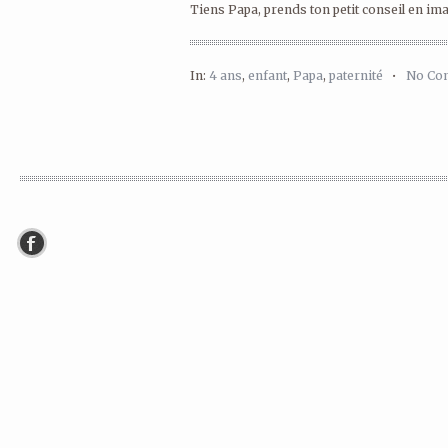
Tiens Papa, prends ton petit conseil en image
In:
4 ans
,
enfant
,
Papa
,
paternité
•
No Co