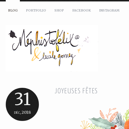
BLOG
PORTFOLIO
SHOP
FACEBOOK
INSTAGRAM
JOYEUSES FÊTES
31
déc, 2018