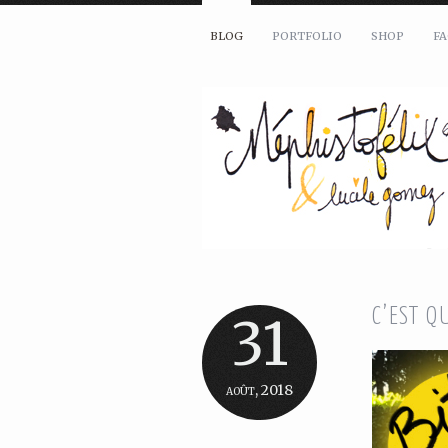
BLOG
PORTFOLIO
SHOP
F
C’EST Q
31
août, 2018