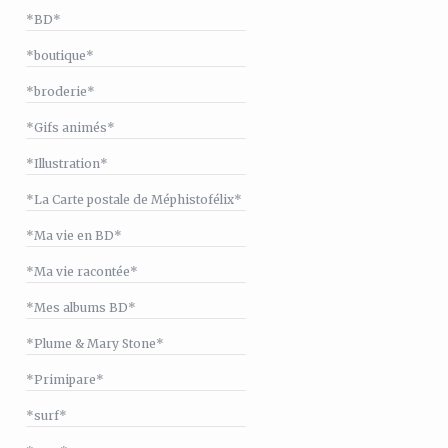
*BD*
*boutique*
*broderie*
*Gifs animés*
*Illustration*
*La Carte postale de Méphistofélix*
*Ma vie en BD*
*Ma vie racontée*
*Mes albums BD*
*Plume & Mary Stone*
*Primipare*
*surf*