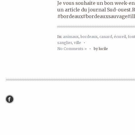
Je vous souhaite un bon week-end
un article du journal Sud-ouest.
#bordeaux#bordeauxsauvage#ill
In:
animaux
,
bordeaux
,
canard
,
écureil
,
fon
sanglier
,
ville
•
No Comments »
•
by lucile