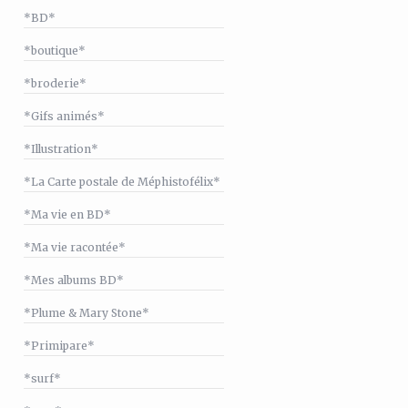
*BD*
*boutique*
*broderie*
*Gifs animés*
*Illustration*
*La Carte postale de Méphistofélix*
*Ma vie en BD*
*Ma vie racontée*
*Mes albums BD*
*Plume & Mary Stone*
*Primipare*
*surf*