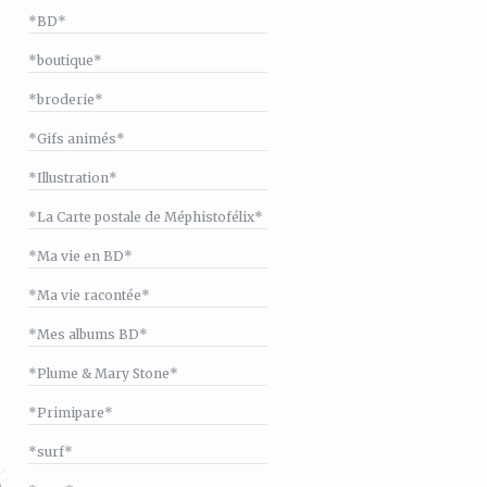
*BD*
*boutique*
*broderie*
*Gifs animés*
*Illustration*
*La Carte postale de Méphistofélix*
*Ma vie en BD*
*Ma vie racontée*
*Mes albums BD*
*Plume & Mary Stone*
*Primipare*
*surf*