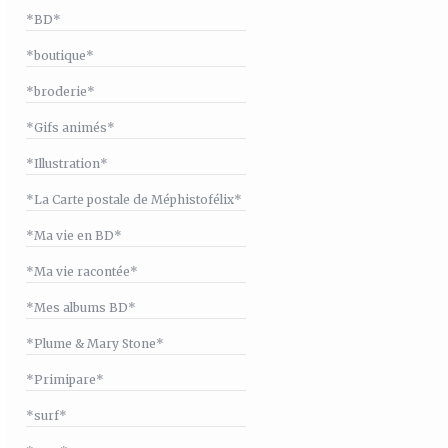
*BD*
*boutique*
*broderie*
*Gifs animés*
*Illustration*
*La Carte postale de Méphistofélix*
*Ma vie en BD*
*Ma vie racontée*
*Mes albums BD*
*Plume & Mary Stone*
*Primipare*
*surf*