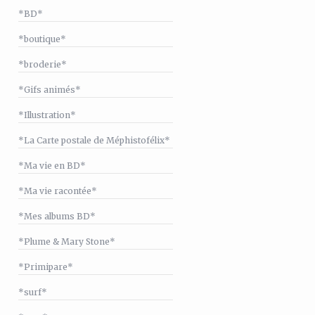
*BD*
*boutique*
*broderie*
*Gifs animés*
*Illustration*
*La Carte postale de Méphistofélix*
*Ma vie en BD*
*Ma vie racontée*
*Mes albums BD*
*Plume & Mary Stone*
*Primipare*
*surf*